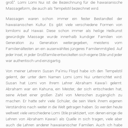
groß". Lomi Lomi Nui ist die Bezeichnung für die hawaiianische
Massageform, die auch als Tempelstil bezeichnet wird.
Massagen waren schon immer ein fester Bestandteil der
hawaiianischen Kultur. Es gibt viele verschiedene Formen von
lomilomi auf Hawaii. Diese schon immer als heilige Heilkunst
gewürdigte Massage wurde innerhalb kundiger Familien von
Generation zu Generation weitergegeben, meistens vom
Familienältesten an ein auserwähltes jüngeres Familienmitglied. Auf
jeder Insel, in jeder Großfamilie entwickelten sich eigene Stile und jeder
war authentisch und einzigartig.
Von meiner Lehrerin Susan Pa'iniu Floyd habe ich den Tempelstil
gelernt, der unter dem Namen Lomi Lomi Nui unterrichtet wird.
Susan hat Lomi von Ihrem Lehrer Abraham Kawai'i gelernt.
Abraham war ein Kahuna, ein Meister, der sich entschieden hat,
seine Arbeit einer großen Zahl von Menschen zugänglich zu
machen. Er hatte sehr viele Schüler, die sein Werk ihrem eigenen
Verständnis nach weiter in die Welt getragen haben. So werden heute
weltweit viele verschiedene Lomi Stile praktiziert, von denen einige die
Lehren von Abraham Kawai'i als Quelle in sich tragen, viele aber
auch die Lehren anderer hawaiianischer Familien. Auch ich habe