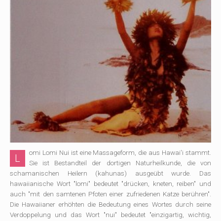
omi Lomi Nui ist eine Massageform, die aus Hawai'i stammt.
L
Sie ist Bestandteil der dortigen Naturheilkunde, die von
schamanischen Heilern (kahunas) ausgeübt wurde. Das
hawaiianische Wort "lomi" bedeutet "drücken, kneten, reiben" und
auch "mit den samtenen Pfoten einer zufriedenen Katze berühren".
Die Hawaiianer erhöhten die Bedeutung eines Wortes durch seine
Verdoppelung und das Wort "nui" bedeutet "einzigartig, wichtig,