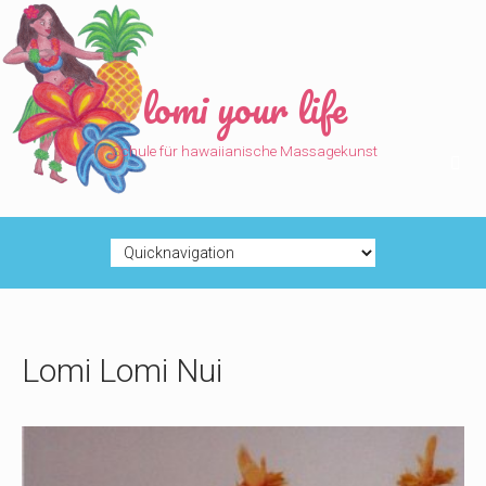
lomi your life
Schule für hawaiianische Massagekunst
Zielseite
Lomi Lomi Nui