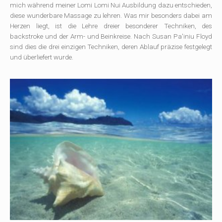
mich während meiner Lomi Lomi Nui Ausbildung dazu entschieden,
diese wunderbare Massage zu lehren. Was mir besonders dabei am
Herzen liegt, ist die Lehre dreier besonderer Techniken, des
backstroke und der Arm- und Beinkreise. Nach Susan Pa'iniu Floyd
sind dies die drei einzigen Techniken, deren Ablauf präzise festgelegt
und überliefert wurde.