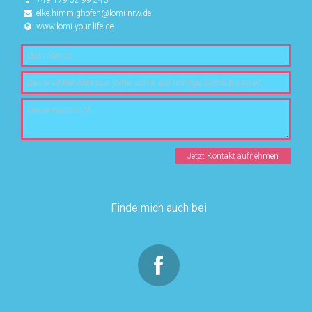
elke.himmighofen@lomi-nrw.de
www.lomi-your-life.de
Finde mich auch bei